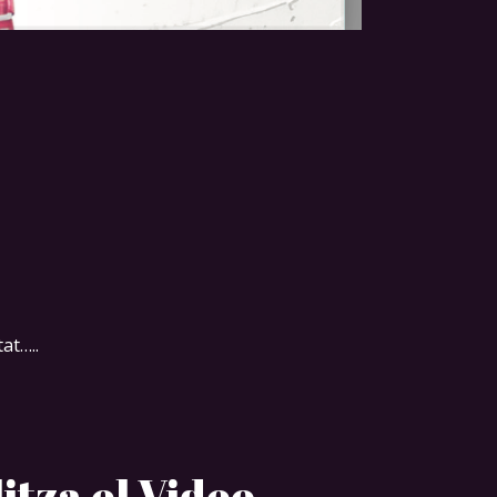
at…..
litza el Video