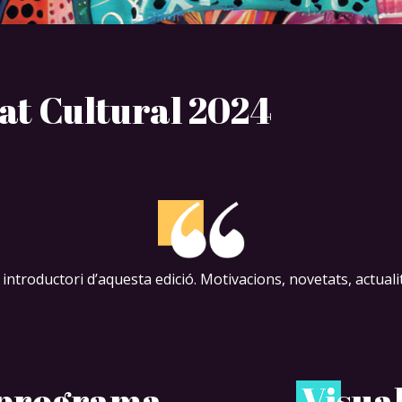
at Cultural 2024
 introductori d’aquesta edició. Motivacions, novetats, actualit
l programa
V
isua