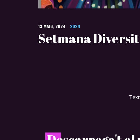
13
MAIG
,
2024
2024
Setmana Diversit
Text
D
escarrega't e