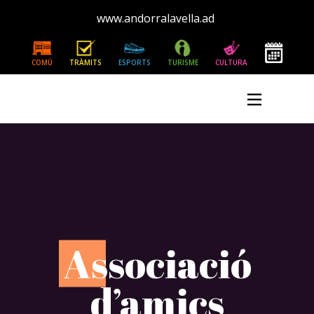
www.andorralavella.ad
COMÚ
TRÀMITS
ESPORTS
TURISME
CULTURA
A
ssociació
d’amics