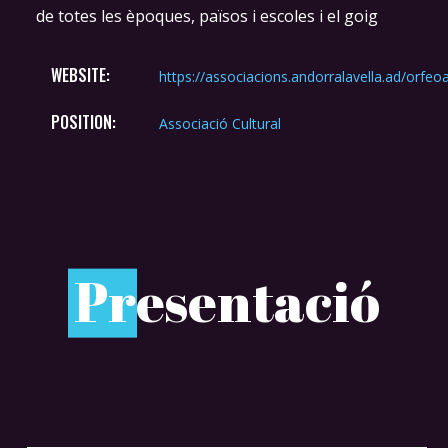
de totes les èpoques, països i escoles i el goig
WEBSITE:
https://associacions.andorralavella.ad/orfeo
POSITION:
Associació Cultural
P
resentació