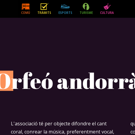
COMÚ
TRÀMITS
ESPORTS
TURISME
CULTURA
O
rfeó andorr
L'associació té per objecte difondre el cant
que pels seus membres comporta aquest
coral, conrear la música, preferentment vocal,
c